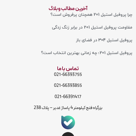
آخرین مطالب وبلاگ
چرا پروفیل استیل 201 همچنان پرفروش است؟
مقاومت پروفیل استیل 201 در برابر زنگ‌ زدگی
پروفیل استیل 304 در فضای باز
پروفیل استیل 201؛ چه زمانی بهترین انتخاب است؟
تماس با ما
021-66393755
021-66393855
021-66391417
بزرگراه فتح کیلومتر 4 پاساژ غدیر – پلاک 238