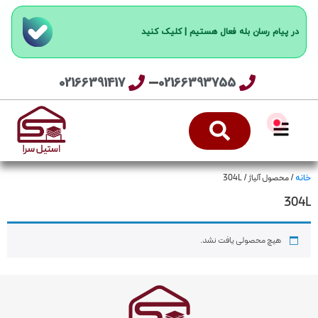
در پیام رسان بله فعال هستیم | کلیک کنید
02166391417
02166393755
/ محصول آلیاژ / 304L
خانه
304L
هیچ محصولی یافت نشد.