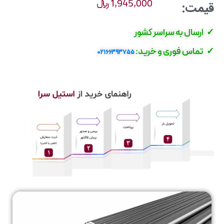
1,945,000
﷼
قیمت:
✓ ارسال به سراسر کشور
✓ تماس فوری و خرید:
02166393755