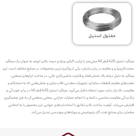
میلگرد استیل
۴۲۰
میلگرد استیل ۴۲۰ دارای ویژگی‌های
مغناطیسی و مقاومت بالا در برابر سایش
است.
به همین دلیل این آلیاژ در
صنایع خودروسازی، ابزارآلات و صنایع دکوراتیو
بسیار
محبوب است. از آنجا که
می‌تواند در برابر سایش و فرسایش
میلگرد استیل 420
مفتول استیل
مقاومت کند، در تولید ابزارهای دقیق و تجهیزات دقت بالا نیز استفاده می‌شود.
میلگرد استیل 420 قطر 40 میلی‌متر با ترکیب آلیاژی ویژه و درصد بالای کروم، به عنوان یک میلگرد
سخت‌کاری‌پذیر و مقاوم در برابر سایش، یکی از پرکاربردترین محصولات در صنایع مختلف است. این
میلگرد به دلیل دوام بالا، تحمل فشار و قابلیت ماشین‌کاری عالی، در ساخت ابزارهای صنعتی،
شفت‌های مقاوم، قطعات سازه‌ای، تجهیزات معدنی، قالب‌سازی و بخش‌هایی که به استحکام و
مقاومت بالا نیاز دارند، مورد استفاده قرار می‌گیرد. میلگرد استیل 420 قطر 40 در برابر خوردگی و
زنگ‌زدگی مقاومت مناسبی داشته و با انجام عملیات حرارتی، سختی سطحی آن به طرز چشمگیری
افزایش می‌یابد. کیفیت ساخت بالا و تطابق با استانداردهای جهانی، این محصول را به انتخابی
مطمئن برای صنایع نفت، گاز، پتروشیمی و پروژه‌های مهندسی تبدیل می‌کند.
قیمت میلگرد استیل و عوامل تأثیرگذار بر آن